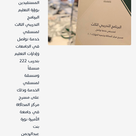
المستفيدين
بوزارة التعليم
البرنامج
التدريبي الثالث
لمنسقي
خدمة تواصل
في الجامعات
وإدارات التعليم
بتدريب 222
منسقاً
ومنسقة
لمنسقي
الخدمة وذلك
على مسرح
مركز المحاكاة
في جامعة
الأميرة نورة
بنت
عبدالرحمن